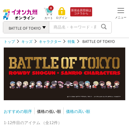
0
新規会員登録は
コチラから
メニュー
ログイン
カート
BATTLE OF TOKYO
トップ
キッズ
キャラクター
特集
BATTLE OF TOKYO
おすすめの順序
価格の低い順
価格の高い順
1-12件目のアイテム （全12件）