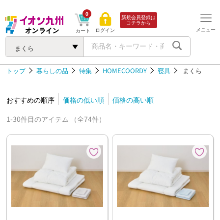
0
新規会員登録は
コチラから
メニュー
ログイン
カート
まくら
トップ
暮らしの品
特集
HOMECOORDY
寝具
まくら
おすすめの順序
価格の低い順
価格の高い順
1-30件目のアイテム （全74件）