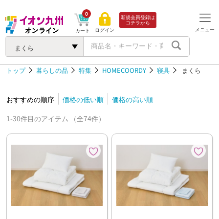
0
新規会員登録は
コチラから
メニュー
ログイン
カート
まくら
トップ
暮らしの品
特集
HOMECOORDY
寝具
まくら
おすすめの順序
価格の低い順
価格の高い順
1-30件目のアイテム （全74件）