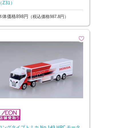
（Z31）
本体価格898円
（税込価格987.8円）
ロングタイプトミカ No.149 HRC モータ