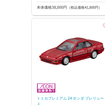
with showroom【9/26（土）以降お渡
本体価格38,000円
（税込価格41,800円）
予定】
トミカプレミアム 24 ホンダ プレリュー
ド