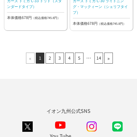
カーズ トミカ C-33 トッド（スタ
カーズ トミカ C-30 ライトニン
ンダードタイプ）
グ・マックィーン（シェリフタイ
プ）
本体価格678円
（税込価格745.8円）
本体価格678円
（税込価格745.8円）
«
»
1
2
3
4
5
14
イオン九州公式SNS
You Tube