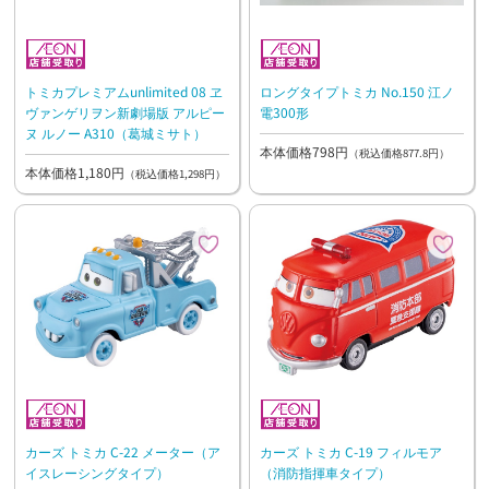
トミカプレミアムunlimited 08 ヱ
ロングタイプトミカ No.150 江ノ
ヴァンゲリヲン新劇場版 アルピー
電300形
ヌ ルノー A310（葛城ミサト）
本体価格798円
（税込価格877.8円）
本体価格1,180円
（税込価格1,298円）
カーズ トミカ C-22 メーター（ア
カーズ トミカ C-19 フィルモア
イスレーシングタイプ）
（消防指揮車タイプ）