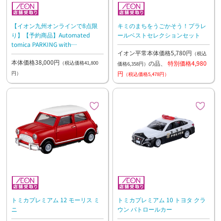
【イオン九州オンラインで8点限
キミのまちをうごかそう！プラレ
り】【予約商品】Automated
ールベストセレクションセット
tomica PARKING with
イオン平常本体価格5,780円
showroom【9/26（土）以降お渡
（税込
本体価格38,000円
し予定】
の品、
特別価格4,980
（税込価格41,800
価格6,358円）
円
円）
（税込価格5,478円）
トミカプレミアム 12 モーリス ミ
トミカプレミアム 10 トヨタ クラ
ニ
ウン パトロールカー