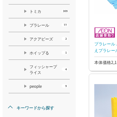
トミカ
309
プラレール
77
アクアビーズ
2
プラレール 
えプラレー
ホイップる
1
本体価格2,1
フィッシャープ
4
ライス
people
9
キーワードから探す