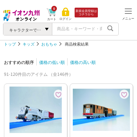
0
新規会員登録は
コチラから
メニュー
ログイン
カート
キャラクターで探す
トップ
キッズ
おもちゃ
商品検索結果
おすすめの順序
価格の低い順
価格の高い順
91-120件目のアイテム （全146件）