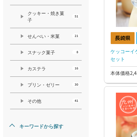
クッキー・焼き菓
51
子
せんべい・米菓
21
ケッコーイ
スナック菓子
8
セット
カステラ
16
本体価格2,4
プリン・ゼリー
30
その他
41
キーワードから探す