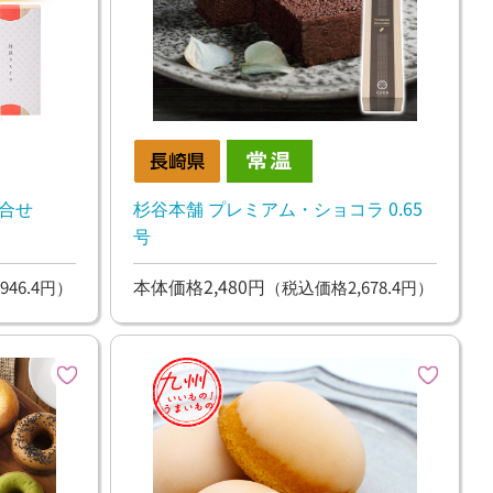
詰合せ
杉谷本舗 プレミアム・ショコラ 0.65
号
本体価格2,480円
946.4円）
（税込価格2,678.4円）