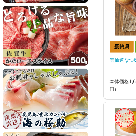
雲仙道なつ
本体価格1,6
円）