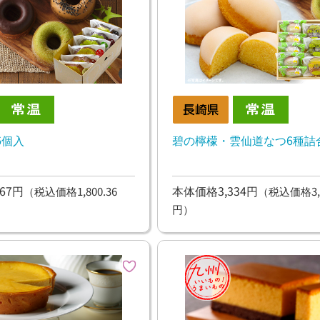
6個入
碧の檸檬・雲仙道なつ6種詰
67円
本体価格3,334円
（税込価格1,800.36
（税込価格3,6
円）