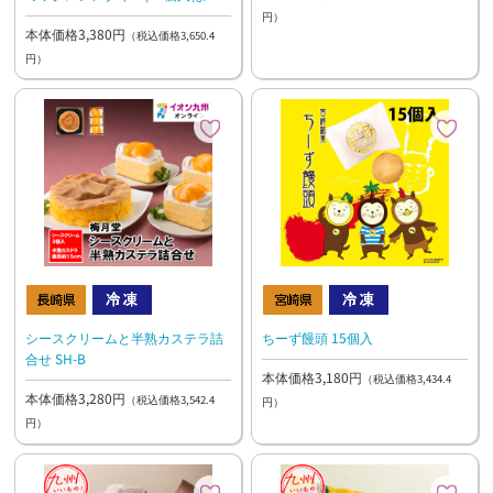
ぎ×3個、きなこ×3個、ココア
円）
本体価格3,380円
×3個、黒糖×3個)×3袋)
（税込価格3,650.4
円）
シースクリームと半熟カステラ詰
ちーず饅頭 15個入
合せ SH-B
本体価格3,180円
（税込価格3,434.4
本体価格3,280円
（税込価格3,542.4
円）
円）