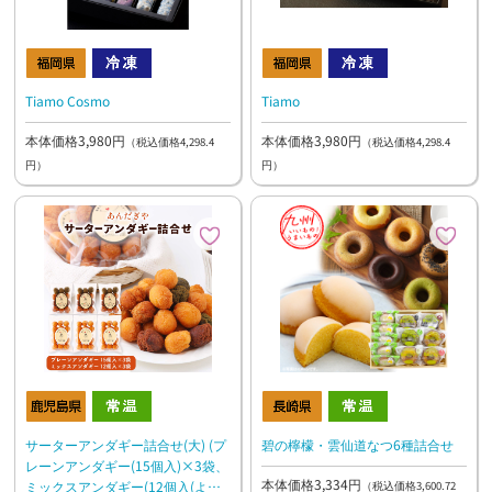
Tiamo Cosmo
Tiamo
本体価格3,980円
本体価格3,980円
（税込価格4,298.4
（税込価格4,298.4
円）
円）
サーターアンダギー詰合せ(大) (プ
碧の檸檬・雲仙道なつ6種詰合せ
レーンアンダギー(15個入)×3袋、
本体価格3,334円
ミックスアンダギー(12個入(よも
（税込価格3,600.72