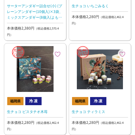
サーターアンダギー詰合せ(小) (プ
生チョコ いちごみるく
レーンアンダギー(10個入)×3袋、
本体価格2,280円
ミックスアンダギー(8個入(よもぎ
（税込価格2,462.4
×2個、きなこ×2個、ココア×2
円）
本体価格2,380円
個、黒糖×2個)×3袋)
（税込価格2,570.4
円）
生チョコ ピスタチオ木苺
生チョコ ティラミス
本体価格2,280円
本体価格2,280円
（税込価格2,462.4
（税込価格2,462.4
円）
円）