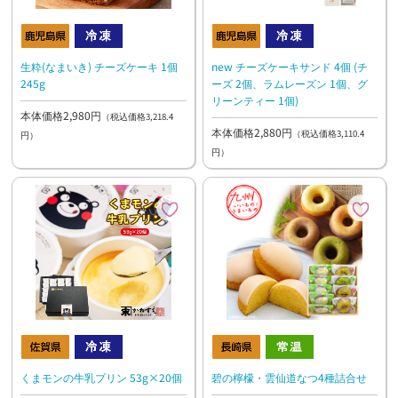
生粋(なまいき) チーズケーキ 1個
new チーズケーキサンド 4個 (チ
245g
ーズ 2個、ラムレーズン 1個、グ
リーンティー 1個)
本体価格2,980円
（税込価格3,218.4
本体価格2,880円
（税込価格3,110.4
円）
円）
くまモンの牛乳プリン 53g×20個
碧の檸檬・雲仙道なつ4種詰合せ