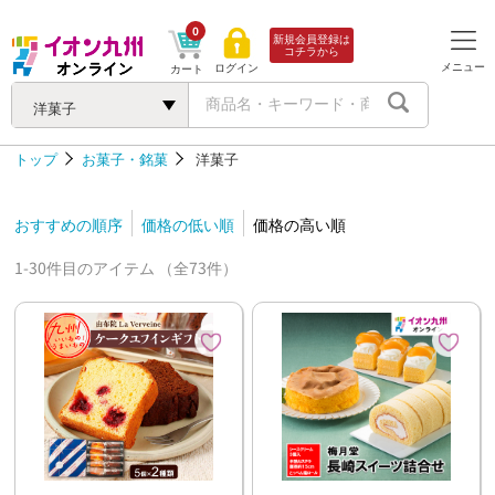
0
新規会員登録は
コチラから
メニュー
ログイン
カート
洋菓子
トップ
お菓子・銘菓
洋菓子
おすすめの順序
価格の低い順
価格の高い順
1-30件目のアイテム （全73件）