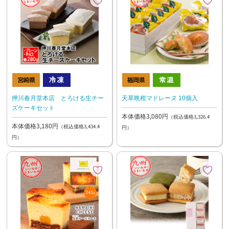
押川春月堂本店 とろける生チー
天草晩柑マドレーヌ 10個入
ズケーキセット
本体価格3,080円
（税込価格3,326.4
本体価格3,180円
（税込価格3,434.4
円）
円）