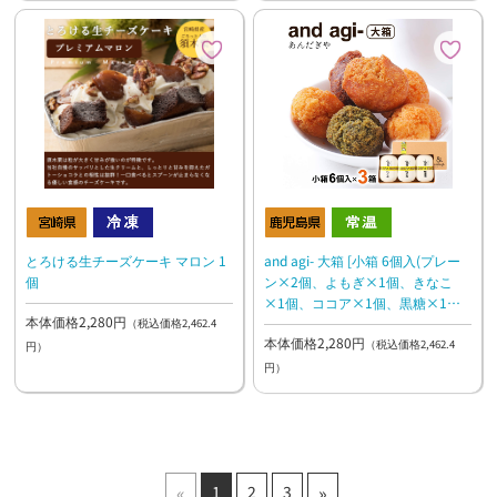
とろける生チーズケーキ マロン 1
and agi- 大箱 [小箱 6個入(プレー
個
ン×2個、よもぎ×1個、きなこ
×1個、ココア×1個、黒糖×1
本体価格2,280円
個)×3箱]
（税込価格2,462.4
本体価格2,280円
（税込価格2,462.4
円）
円）
«
»
1
2
3