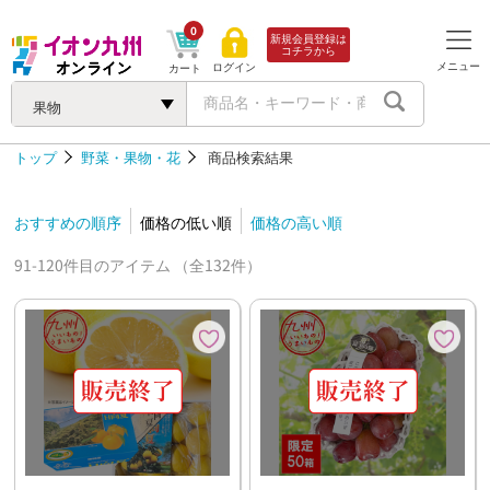
0
新規会員登録は
コチラから
メニュー
ログイン
カート
果物
トップ
野菜・果物・花
商品検索結果
おすすめの順序
価格の低い順
価格の高い順
91-120件目のアイテム （全132件）