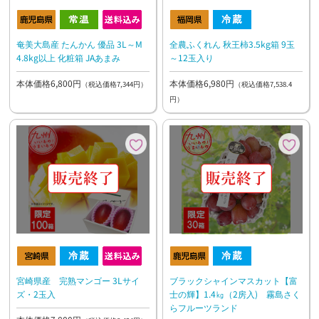
全農ふくれん 秋王柿3.5kg箱 9玉
奄美大島産 たんかん 優品 3L～M
～12玉入り
4.8kg以上 化粧箱 JAあまみ
本体価格6,980円
本体価格6,800円
（税込価格7,538.4
（税込価格7,344円）
円）
ブラックシャインマスカット【富
宮崎県産 完熟マンゴー 3Lサイ
士の輝】1.4㎏（2房入) 霧島さく
ズ・2玉入
らフルーツランド