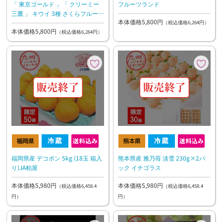
「 東京ゴールド 」「 クリーミー
フルーツランド
三鷹 」 キウイ 3種 さくらフルーツ
本体価格5,800円
農園
（税込価格6,264円）
本体価格5,800円
（税込価格6,264円）
福岡県産 デコポン 5kg (18玉 箱入
熊本県産 雅乃苺 淡雪 230g×2パ
り)JA粕屋
ック イチゴラス
本体価格5,980円
本体価格5,980円
（税込価格6,458.4
（税込価格6,458.4
円）
円）