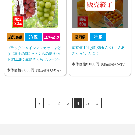
富有柿 10kg箱(36玉入り) ＪＡあ
ブラックシャインマスカットぶど
さくら/ＪＡにじ
う【富士の輝】+さくらの夢 セッ
ト 約1.2kg 霧島さくらフルーツラ
本体価格8,000円
ンド
（税込価格8,640円）
本体価格8,000円
（税込価格8,640円）
«
»
1
2
3
4
5