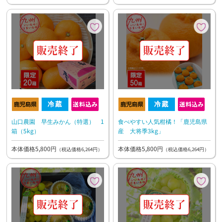
山口農園 早生みかん（特選） 1
食べやすい人気柑橘！「鹿児島県
箱（5kg）
産 大将季3kg」
本体価格5,800円
本体価格5,800円
（税込価格6,264円）
（税込価格6,264円）