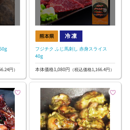
0g
フジチク ふじ馬刺し 赤身スライス
40g
本体価格1,080円
6.24円）
（税込価格1,166.4円）