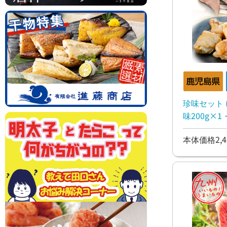
珍味セット
味200g×
ミガースラ
本体価格2,4
ー100g×1)