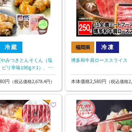
 (やみつきとんそくん（塩
博多和牛肩ローススライス
1・ピリ辛味190g×1）、ミ
イス50g×1、スモークレバ
80円
本体価格2,580円
（税込価格2,678.4円）
（税込価格2,