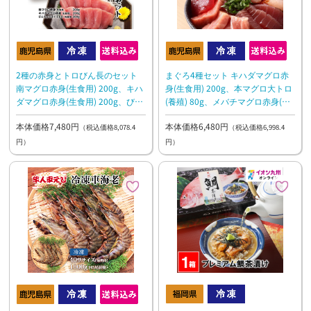
2種の赤身とトロびん長のセット
まぐろ4種セット キハダマグロ赤
南マグロ赤身(生食用) 200g、キハ
身(生食用) 200g、本マグロ大トロ
ダマグロ赤身(生食用) 200g、びん
(養殖) 80g、メバチマグロ赤身(生
長まぐろトロ(刺身用) 300g
食用) 200g、ビン長まぐろ・とろ
本体価格7,480円
本体価格6,480円
300g
（税込価格8,078.4
（税込価格6,998.4
円）
円）