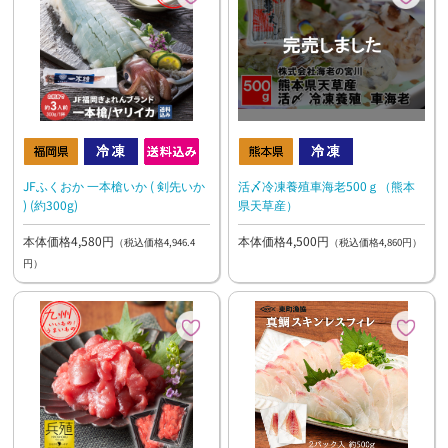
活〆冷凍養殖車海老500ｇ（熊本
JFふくおか 一本槍いか ( 剣先いか
県天草産）
) (約300g)
本体価格4,500円
本体価格4,580円
（税込価格4,860円）
（税込価格4,946.4
円）