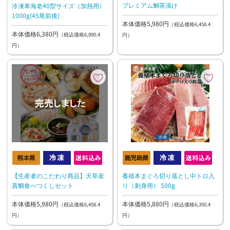
プレミアム鯛茶漬け
冷凍車海老40型サイズ（加熱用）
1000g(45尾前後)
本体価格5,980円
（税込価格6,458.4
本体価格6,380円
（税込価格6,890.4
円）
円）
【生産者のこだわり商品】天草産
養殖本まぐろ切り落とし中トロ入
真鯛食べつくしセット
り（刺身用） 500g
本体価格5,980円
本体価格5,880円
（税込価格6,458.4
（税込価格6,350.4
円）
円）