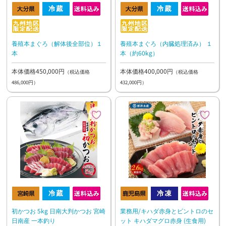
養殖本まぐろ（解体後全部位）１
養殖本まぐろ（内臓処理済み） １
本
本（約60kg）
本体価格450,000円
本体価格400,000円
（税込価格
（税込価格
486,000円）
432,000円）
初かつお 5kg 日南大判かつお 宮崎
業務用/キハダ赤身とビントロのセ
日南産 一本釣り
ット キハダマグロ赤身 (生食用)