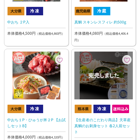
中おち ２P入
真鯛 スキンレスフィレ 約500g
本体価格4,500円
本体価格4,080円
（税込価格4,860円）
（税込価格4,406.4
円）
中おち１P・ひゅうが丼２P 【お試
【生産者のこだわり商品】天草産
しセットB】
真鯛のお刺身セット 各2人前セッ
ト
本体価格4,000円
（税込価格4,320円）