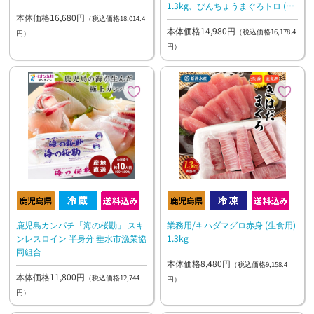
1.3kg、びんちょうまぐろトロ (刺
本体価格16,680円
身用) 1.3kg
（税込価格18,014.4
本体価格14,980円
（税込価格16,178.4
円）
円）
鹿児島カンパチ「海の桜勘」 スキ
業務用/キハダマグロ赤身 (生食用)
ンレスロイン 半身分 垂水市漁業協
1.3kg
同組合
本体価格8,480円
（税込価格9,158.4
本体価格11,800円
（税込価格12,744
円）
円）