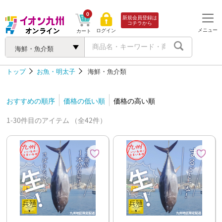
0
新規会員登録は
コチラから
メニュー
ログイン
カート
海鮮・魚介類
トップ
お魚・明太子
海鮮・魚介類
おすすめの順序
価格の低い順
価格の高い順
1-30件目のアイテム （全42件）