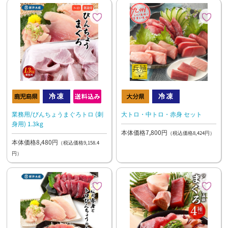
大トロ・中トロ・赤身 セット
業務用/びんちょうまぐろトロ (刺
身用) 1.3kg
本体価格7,800円
（税込価格8,424円）
本体価格8,480円
（税込価格9,158.4
円）