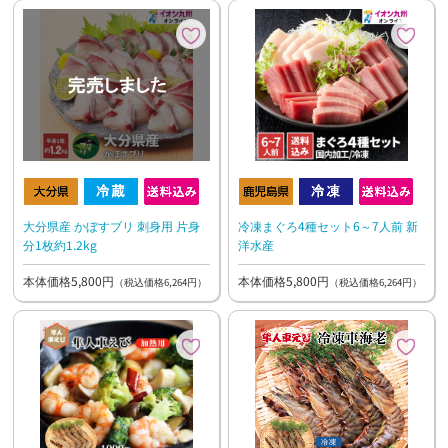
大分県産 かぼすブリ 刺身用 片身
冷凍まぐろ4種セット6～7人前 新
分1枚約1.2kg
洋水産
本体価格5,800円
本体価格5,800円
（税込価格6,264円）
（税込価格6,264円）