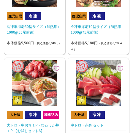
冷凍車海老50型サイズ（加熱用）
冷凍車海老70型サイズ（加熱用）
1000g(55尾前後)
1000g(75尾前後)
本体価格5,500円
本体価格5,180円
（税込価格5,940円）
（税込価格5,594.4
円）
中トロ・赤身 セット
大トロ・中おち１P・ひゅうが丼
１P 【お試しセットA】