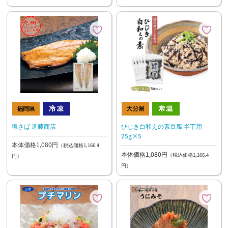
塩さば 進藤商店
ひじき白和えの素豆腐 半丁用
25g×5
本体価格1,080円
（税込価格1,166.4
本体価格1,080円
（税込価格1,166.4
円）
円）