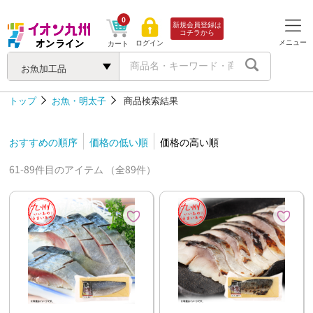
0
新規会員登録は
コチラから
メニュー
ログイン
カート
お魚加工品
トップ
お魚・明太子
商品検索結果
おすすめの順序
価格の低い順
価格の高い順
61-89件目のアイテム （全89件）