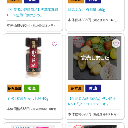
【生産者の愛情商品】天草産真鯛
対馬あなご 柳川風 160g
100％使用「鯛のかつ」
本体価格668円
（税込価格721.44円）
本体価格680円
（税込価格734.4円）
[丸俊] 枕崎産 かつお粉 40g
【生産者の愛情商品】使い勝手
No.1「タイコロステーキ」
本体価格638円
（税込価格689.04円）
本体価格598円
（税込価格645.84円）