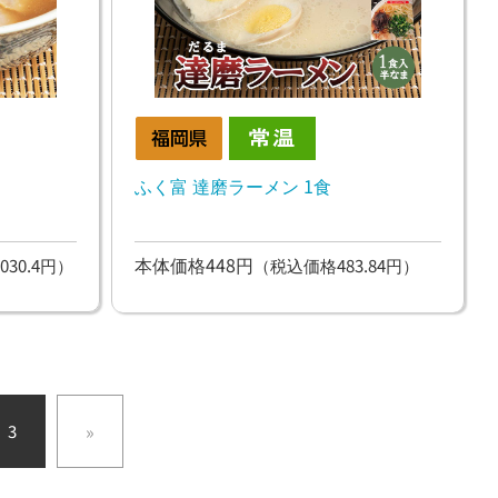
ふく富 達磨ラーメン 1食
本体価格448円
030.4円）
（税込価格483.84円）
»
3