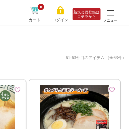
0
新規会員登録は
コチラから
カート
ログイン
メニュー
61-63件目のアイテム （全63件）