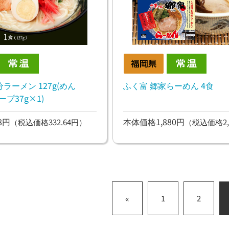
分ラーメン 127g(めん
ふく富 郷家らーめん 4食
ープ37g×1)
8円
本体価格1,880円
（税込価格332.64円）
（税込価格2,
«
1
2