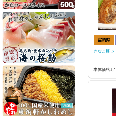
きなこ豚 
本体価格1,4