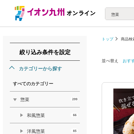
惣菜
トップ
商品検
絞り込み条件を設定
並べ替え
おす
カテゴリーから探す
すべてのカテゴリー
惣菜
299
和風惣菜
66
洋風惣菜
85