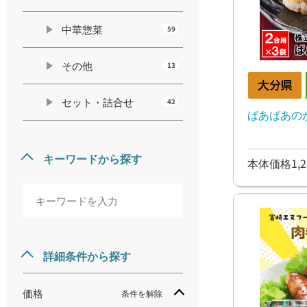
中華惣菜
59
その他
13
セット・詰合せ
42
ばあばあの
キーワードから探す
本体価格1,2
詳細条件から探す
価格
条件を解除