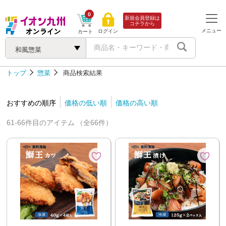
0
新規会員登録は
コチラから
メニュー
ログイン
カート
和風惣菜
トップ
惣菜
商品検索結果
おすすめの順序
価格の低い順
価格の高い順
61-66件目のアイテム （全66件）