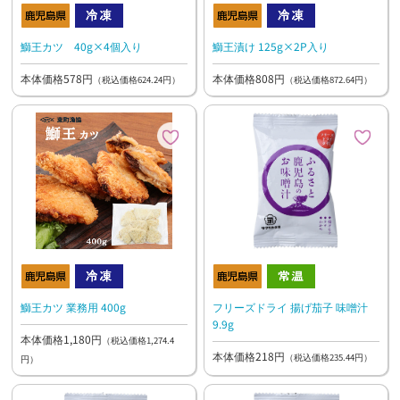
鰤王カツ 40g×4個入り
鰤王漬け 125g×2P入り
本体価格578円
本体価格808円
（税込価格624.24円）
（税込価格872.64円）
鰤王カツ 業務用 400g
フリーズドライ 揚げ茄子 味噌汁
9.9g
本体価格1,180円
（税込価格1,274.4
本体価格218円
（税込価格235.44円）
円）