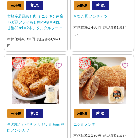
宮崎産若鶏もも肉 ミニチキン南蛮
きなこ豚 メンチカツ
1kg(鶏フライもも約250g×4個、
本体価格1,480円
甘酢80ml×2本、タルタルソース
（税込価格1,598.4
80g×2本）
円）
本体価格4,180円
（税込価格4,514.4
円）
星の駅たかざき オリジナル商品 豚
ニクルメンチ
肉メンチカツ
本体価格1,180円
（税込価格1,274.4