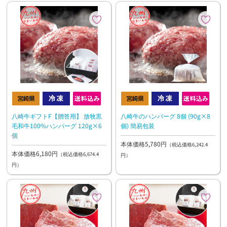
八崎牛ギフトF【贈答用】 放牧黒
八崎牛のハンバーグ 8個 (90g×8
毛和牛100%ハンバーグ 120g×6
個) 簡易包装
個
本体価格5,780円
（税込価格6,242.4
本体価格6,180円
（税込価格6,674.4
円）
円）