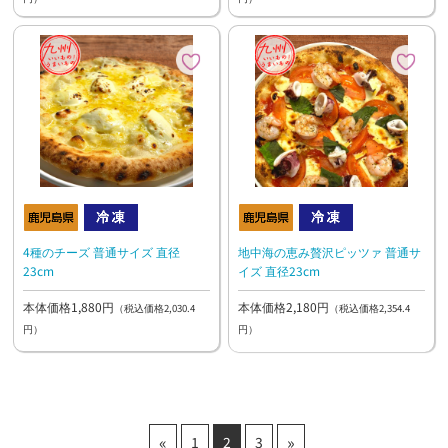
4種のチーズ 普通サイズ 直径
地中海の恵み贅沢ピッツァ 普通サ
23cm
イズ 直径23cm
本体価格1,880円
本体価格2,180円
（税込価格2,030.4
（税込価格2,354.4
円）
円）
«
»
1
2
3