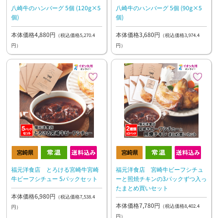
八崎牛のハンバーグ 5個 (120g×5
八崎牛のハンバーグ 5個 (90g×5
個)
個)
本体価格4,880円
本体価格3,680円
（税込価格5,270.4
（税込価格3,974.4
円）
円）
福元洋食店 とろける宮崎牛宮崎
福元洋食店 宮崎牛ビーフシチュ
牛ビーフシチュー 5パックセット
ーと照焼チキンの3パックずつ入っ
たまとめ買いセット
本体価格6,980円
（税込価格7,538.4
本体価格7,780円
（税込価格8,402.4
円）
円）