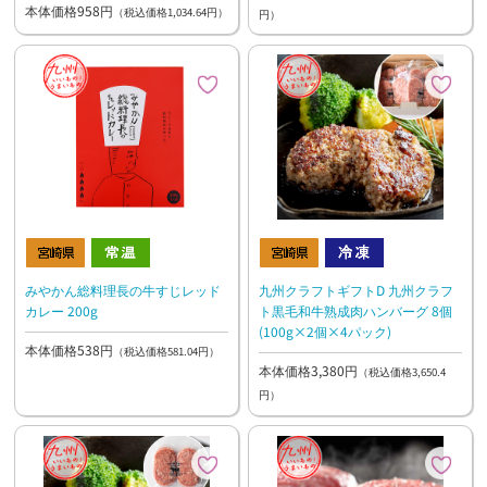
本体価格958円
（税込価格1,034.64円）
円）
みやかん総料理長の牛すじレッド
九州クラフトギフトD 九州クラフ
カレー 200g
ト黒毛和牛熟成肉ハンバーグ 8個
(100g×2個×4パック)
本体価格538円
（税込価格581.04円）
本体価格3,380円
（税込価格3,650.4
円）