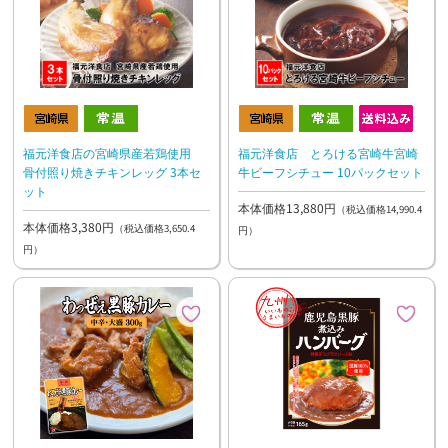
福元洋食店の宮崎県産若鶏使用
福元洋食店 とろける宮崎牛宮崎
骨付照り焼きチキンレッグ 3本セ
牛ビーフシチュー 10パックセット
ット
本体価格13,880円
（税込価格14,990.4
本体価格3,380円
（税込価格3,650.4
円）
円）