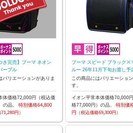
つき完売】プーマ ネオン
プーマ スピード ブラック×
パープル
ルー 26年11月下旬お渡し予
はバリエーションがありま
この商品にはバリエーショ
す。
体価格72,000円
（税込価
イオン平常本体価格70,000
）
の品、
特別価格64,800
格77,000円）
の品、
特別価格6
円
1,280円）
（税込価格69,300円）