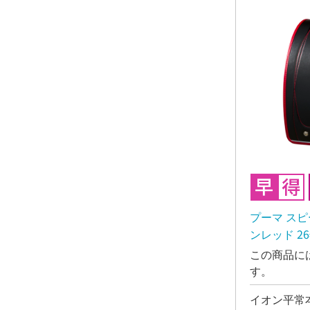
プーマ ス
ンレッド 2
この商品に
す。
イオン平常本