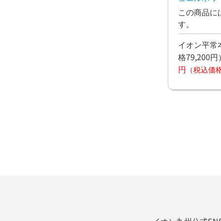
定
この商品に
す。
イオン平常本
格79,200円
円
（税込価格7