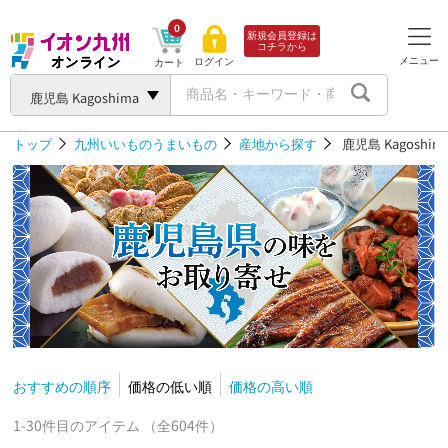
0
新規会員登録は
コチラから
メニュー
ログイン
カート
鹿児島 Kagoshima
トップ
九州いいものうまいもの
産地から探す
鹿児島 Kagoshim
おすすめの順序
価格の低い順
価格の高い順
1-30件目のアイテム （全604件）