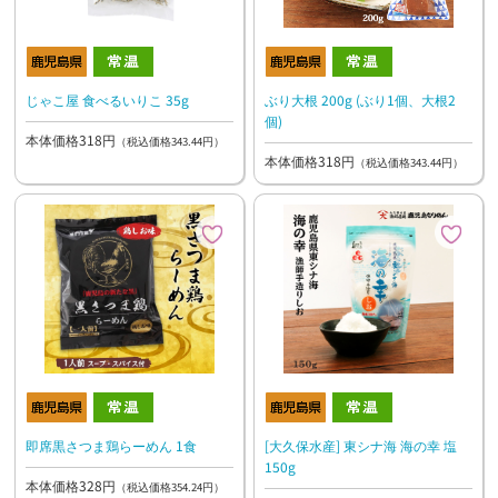
じゃこ屋 食べるいりこ 35g
ぶり大根 200g (ぶり1個、大根2
個)
本体価格318円
（税込価格343.44円）
本体価格318円
（税込価格343.44円）
即席黒さつま鶏らーめん 1食
[大久保水産] 東シナ海 海の幸 塩
150g
本体価格328円
（税込価格354.24円）