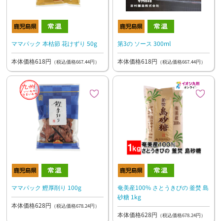
ママパック 本枯節 花けずり 50g
第3の ソース 300ml
本体価格618円
本体価格618円
（税込価格667.44円）
（税込価格667.44円）
ママパック 鰹厚削り 100g
奄美産100% さとうきびの 釜焚 島
砂糖 1kg
本体価格628円
（税込価格678.24円）
本体価格628円
（税込価格678.24円）