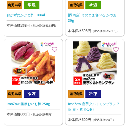
おかずにかけま酢 100ml
[岡商店] そのまま食べる かつお
30g
本体価格598円
（税込価格645.84円）
本体価格598円
（税込価格645.84円）
ImoZow 薩摩おいも棒 250g
ImoZow 唐芋タルトモンブラン 2
個(黄・紫 各1個)
本体価格600円
（税込価格648円）
本体価格600円
（税込価格648円）