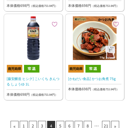
本体価格698円
本体価格698円
（税込価格753.84円）
（税込価格753.84円）
[藤安醸造 ヒシク] こいくち きんつ
[かねだい食品] かつお角煮 75g
る しょうゆ 1L
本体価格698円
（税込価格753.84円）
本体価格698円
（税込価格753.84円）
«
»
1
2
3
4
5
6
7
8
21