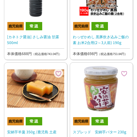
[カネトク醤油] さしみ醤油 甘露
わっぜかめし 黒豚炊き込みご飯の
500ml
素 お米2合用(2～3人前) 190g
本体価格688円
本体価格698円
（税込価格743.04円）
（税込価格753.84円）
安納芋羊羹 350g /鹿児島 土産
スプレッド 安納芋バター 230g