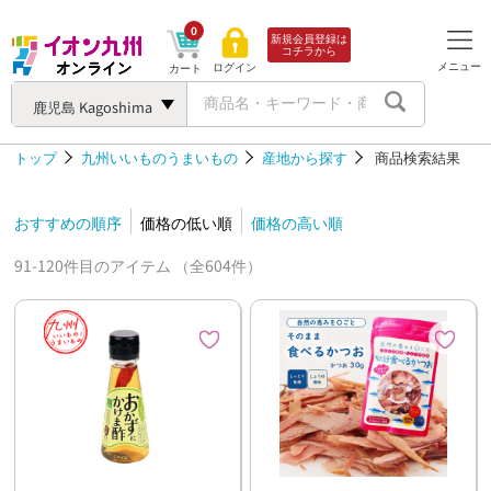
0
新規会員登録は
コチラから
メニュー
ログイン
カート
鹿児島 Kagoshima
トップ
九州いいものうまいもの
産地から探す
商品検索結果
おすすめの順序
価格の低い順
価格の高い順
91-120件目のアイテム （全604件）