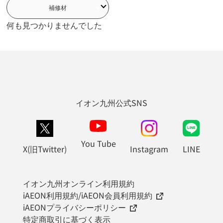
紳士作業衣料
釘
木ねじ
ボルト
ワイヤー
補修材
ハンダ・溶接
測定工具
電材
補助錠
何も見つかりませんでした
塗装道具
接着剤
充填剤
セメント
イオン九州公式SNS
You Tube
X(旧Twitter)
Instagram
LINE
イオン九州オンライン利用規約
iAEON利用規約/iAEON会員利用規約
iAEONプライバシーポリシー
特定商取引に基づく表示