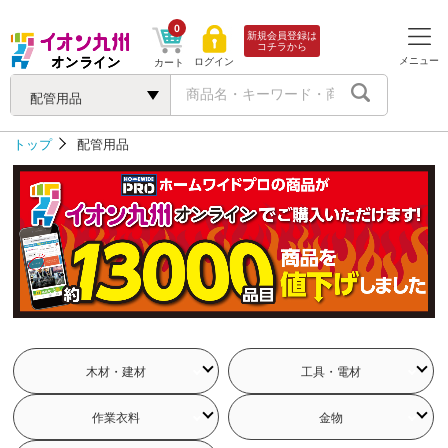
0
新規会員登録は
コチラから
メニュー
ログイン
カート
配管用品
トップ
配管用品
木材・建材
工具・電材
配管用品
電動工具
電気機械
内装材
先端工具
切断切削工具
作業衣料
金物
打撃研磨工具
作業工具
収納工具
安全用品