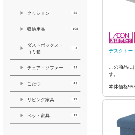
クッション
55
収納用品
108
ダストボックス・
3
デスクトー
ゴミ箱
この商品に
チェア・ソファー
35
す。
こたつ
45
本体価格99
リビング家具
22
ペット家具
13