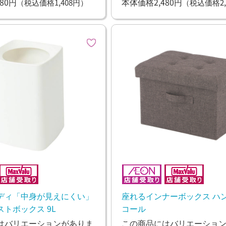
80円
本体価格2,480円
（税込価格1,408円）
（税込価格2,
ディ「中身が見えにくい」
座れるインナーボックス ハン
トボックス 9L
コール
はバリエーションがありま
この商品にはバリエーショ