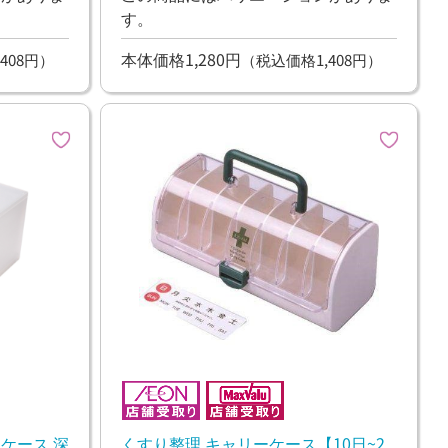
す。
本体価格1,280円
408円）
（税込価格1,408円）
ース 深
くすり整理 キャリーケース【10日~2