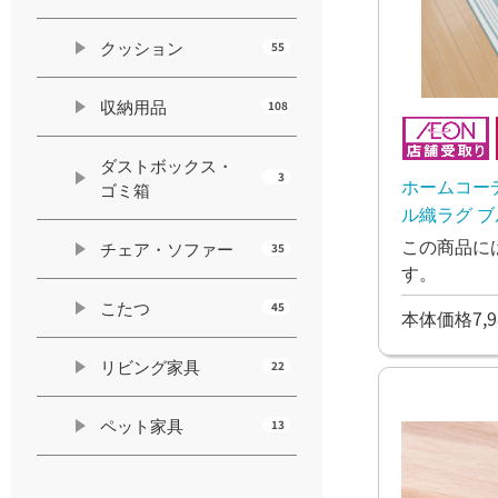
クッション
55
収納用品
108
ダストボックス・
3
ホームコー
ゴミ箱
ル織ラグ 
200×240c
この商品に
チェア・ソファー
35
す。
こたつ
45
本体価格7,9
リビング家具
22
ペット家具
13