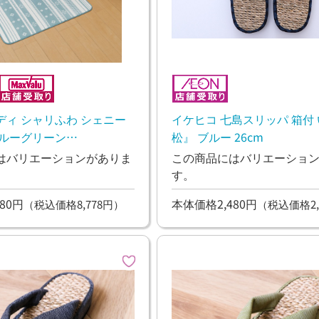
ディ シャリふわ シェニー
イケヒコ 七島スリッパ 箱付 
ブルーグリーン
松』 ブルー 26cm
m
はバリエーションがありま
この商品にはバリエーショ
す。
80円
本体価格2,480円
（税込価格8,778円）
（税込価格2,