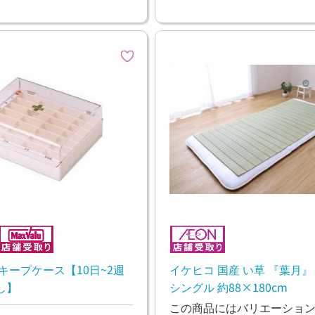
キープケース【10日~2週
イケヒコ 国産 い草 『葉月』
し】
シングル 約88×180cm
この商品にはバリエーショ