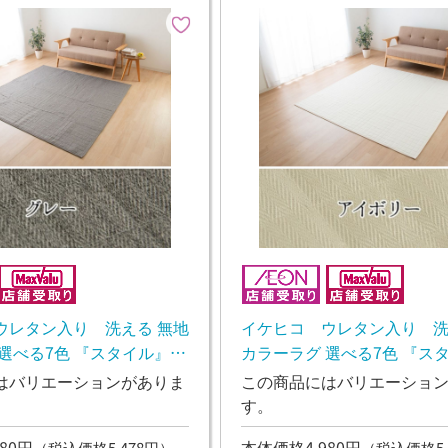
ウレタン入り 洗える 無地
イケヒコ ウレタン入り 洗
選べる7色 『スタイル』
カラーラグ 選べる7色 『ス
日~2週間後のお渡し】
アイボリー【10日~2週間後
はバリエーションがありま
この商品にはバリエーショ
す。
80円
本体価格4,980円
（税込価格5,478円）
（税込価格5,