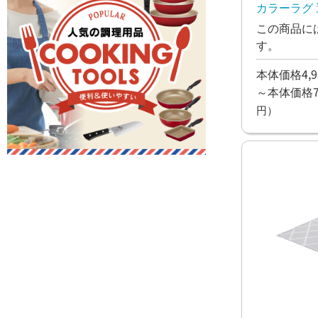
カラーラグ 
ローズ【10
この商品に
す。
本体価格4,9
～本体価格7,
円）