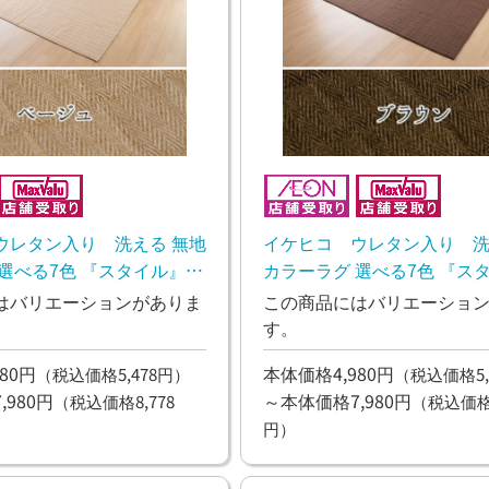
ウレタン入り 洗える 無地
イケヒコ ウレタン入り 洗
選べる7色 『スタイル』
カラーラグ 選べる7色 『ス
0日~2週間後のお渡し】
ブラウン【10日~2週間後の
はバリエーションがありま
この商品にはバリエーショ
す。
80円
本体価格4,980円
（税込価格5,478円）
（税込価格5,
980円
～本体価格7,980円
（税込価格8,778
（税込価格8
円）