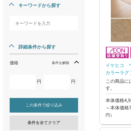
キーワードから探す
詳細条件から探す
価格
条件を解除
イケヒコ 
カラーラグ 
ベージュ【1
この商品に
円
円
す。
本体価格4,9
この条件で絞り込み
～本体価格7,
円）
条件を全てクリア