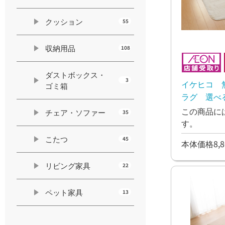
クッション
55
収納用品
108
ダストボックス・
3
イケヒコ 
ゴミ箱
ラグ 選べ
イボリー
この商品に
チェア・ソファー
35
す。
こたつ
45
本体価格8,8
リビング家具
22
ペット家具
13