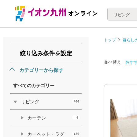
リビング
トップ
暮らし
絞り込み条件を設定
並べ替え
おす
カテゴリーから探す
すべてのカテゴリー
リビング
466
カーテン
4
カーペット・ラグ
186