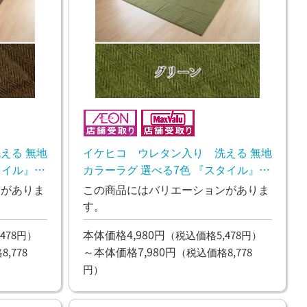
える 無地
イケヒコ ウレタン入り 洗える 無地
タイル』
カラーラグ 選べる7色 『スタイル』
お渡し】
グリーン【10日~2週間後のお渡し】
ンがありま
この商品にはバリエーションがありま
す。
本体価格4,980円
478円）
（税込価格5,478円）
～本体価格7,980円
,778
（税込価格8,778
円）