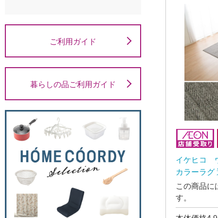
ご利用ガイド
暮らしの品ご利用ガイド
イケヒコ 
カラーラグ 
グレー【10
この商品に
す。
本体価格4,9