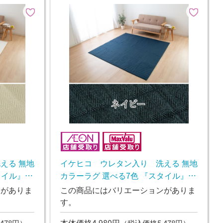
える 無地
イケヒコ ウレタン入り 洗える 無地
タイル』
カラーラグ 選べる7色 『スタイル』
のお渡し】
ネイビー【10日~2週間後のお渡し】
ンがありま
この商品にはバリエーションがありま
す。
本体価格4,980円
478円）
（税込価格5,478円）