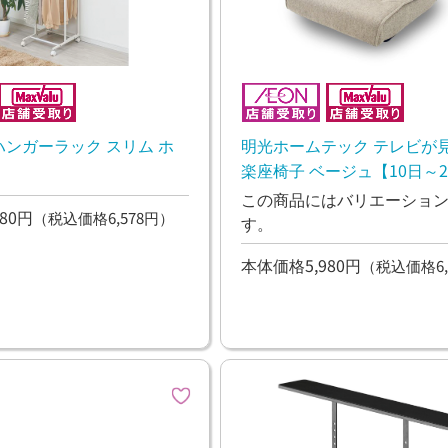
ハンガーラック スリム ホ
明光ホームテック テレビが
楽座椅子 ベージュ【10日～
お渡し】
この商品にはバリエーショ
80円
（税込価格6,578円）
す。
本体価格5,980円
（税込価格6,