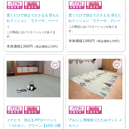
置くだけで頭までささえる 背もた
置くだけで頭までささえる 背もた
れクッション「ラクーサ」ベージ
れクッション「ラクーサ」グレー
ュ
この商品にはバリエーションがありま
す。
この商品にはバリエーションがありま
す。
本体価格2,980円
（税込価格3,278円）
本体価格2,980円
（税込価格3,278円）
イケヒコ 洗える PPカーペット
アルシュ 簡単折りたたみマット メ
『バルカン』 グリーン【10日~2週
ルヘン