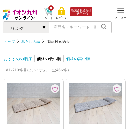
0
新規会員登録は
コチラから
メニュー
ログイン
カート
リビング
トップ
暮らしの品
商品検索結果
おすすめの順序
価格の低い順
価格の高い順
181-210件目のアイテム （全466件）