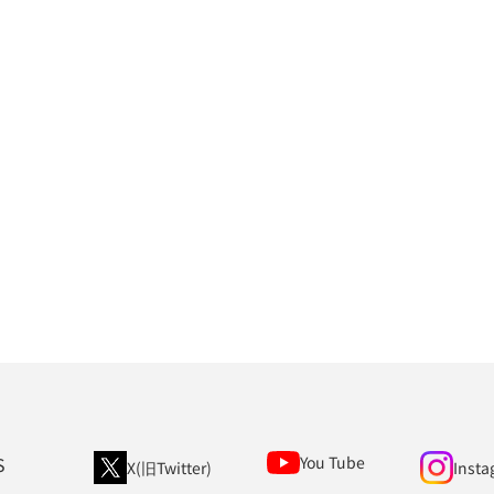
S
You Tube
X(旧Twitter)
Insta