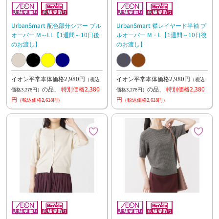
UrbanSmart 配色部分シアー プル
UrbanSmart 襟レイヤード半袖 プ
オーバー M～LL【1週間～10日後
ルオーバー M・L【1週間～10日後
のお渡し】
のお渡し】
イオン平常本体価格2,980円
イオン平常本体価格2,980円
（税込
（税込
の品、
特別価格2,380
の品、
特別価格2,380
価格3,278円）
価格3,278円）
円
円
（税込価格2,618円）
（税込価格2,618円）