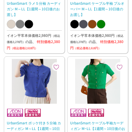
UrbanSmart ラメ５分袖 カーディ
UrbanSmart ケーブル半袖 プルオ
ガン M～LL【1週間～10日後のお
ーバー M～LL【1週間～10日後の
渡し】
お渡し】
イオン平常本体価格2,980円
イオン平常本体価格2,980円
（税込
（税込
の品、
特別価格2,380
の品、
特別価格2,380
価格3,278円）
価格3,278円）
円
円
（税込価格2,618円）
（税込価格2,618円）
UrbanSmart ポッケ付き５分袖 カ
UrbanSmart ケーブル半袖カーデ
ーディガン M～LL【1週間～10日
ィガン M~LL【1週間～10日後のお