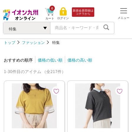
0
新規会員登録は
コチラから
メニュー
ログイン
カート
特集
トップ
ファッション
特集
おすすめの順序
価格の低い順
価格の高い順
1-30件目のアイテム （全217件）