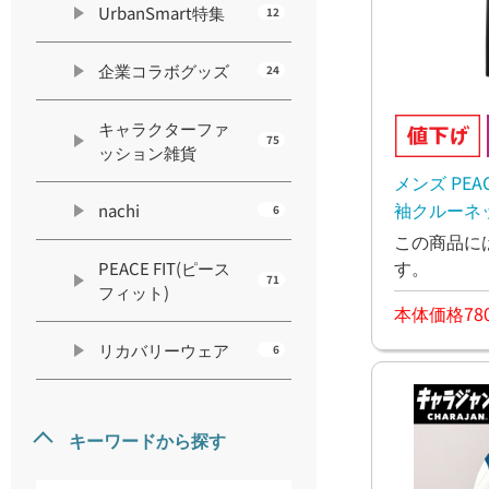
UrbanSmart特集
12
企業コラボグッズ
24
キャラクターファ
75
ッション雑貨
メンズ PEAC
袖クルーネッ
nachi
6
この商品に
す。
PEACE FIT(ピース
71
フィット)
本体価格78
リカバリーウェア
6
キーワードから探す