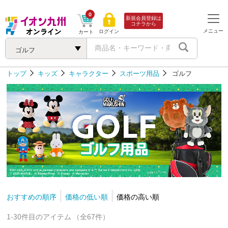
0
新規会員登録は
コチラから
メニュー
ログイン
カート
ゴルフ
トップ
キッズ
キャラクター
スポーツ用品
ゴルフ
おすすめの順序
価格の低い順
価格の高い順
1-30件目のアイテム （全67件）