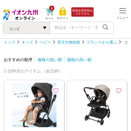
0
新規会員登録は
コチラから
メニュー
ログイン
カート
コンビ
トップ
キッズ
ベビー
育児大物雑貨
ブランドから選ぶ
コ
おすすめの順序
価格の低い順
価格の高い順
1-25件目のアイテム （全25件）