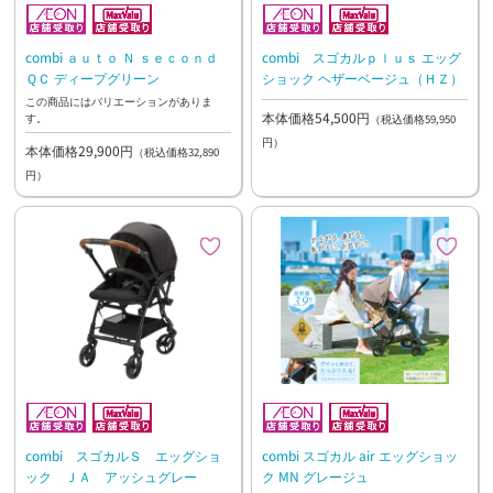
combi ａｕｔｏ Ｎ ｓｅｃｏｎｄ
combi スゴカルｐｌｕｓ エッグ
ＱＣ ディープグリーン
ショック ヘザーベージュ（ＨＺ）
この商品にはバリエーションがありま
本体価格54,500円
す。
（税込価格59,950
円）
本体価格29,900円
（税込価格32,890
円）
combi スゴカルＳ エッグショ
combi スゴカル air エッグショッ
ック ＪＡ アッシュグレー
ク MN グレージュ