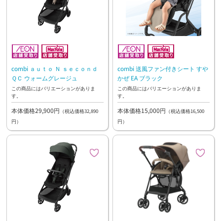
combi ａｕｔｏ Ｎ ｓｅｃｏｎｄ
combi 送風ファン付きシート すや
ＱＣ ウォームグレージュ
かぜ EA ブラック
この商品にはバリエーションがありま
この商品にはバリエーションがありま
す。
す。
本体価格29,900円
本体価格15,000円
（税込価格32,890
（税込価格16,500
円）
円）