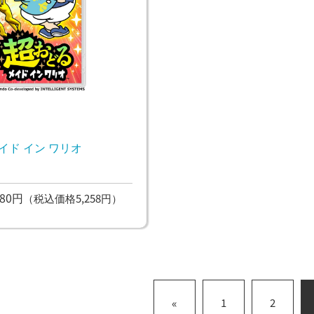
イド イン ワリオ
80円
（税込価格5,258円）
«
1
2