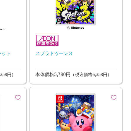
レット
スプラトゥーン３
本体価格5,780円
358円）
（税込価格6,358円）