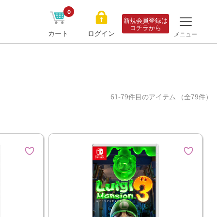
0
新規会員登録は
コチラから
カート
ログイン
メニュー
61-79件目のアイテム （全79件）