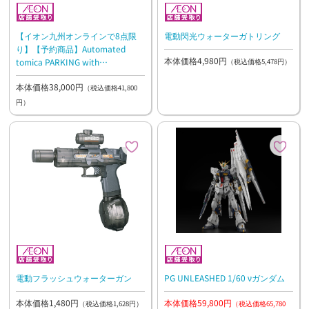
【イオン九州オンラインで8点限
電動閃光ウォーターガトリング
り】【予約商品】Automated
本体価格4,980円
tomica PARKING with
（税込価格5,478円）
showroom【9/26（土）以降お渡
本体価格38,000円
し予定】
（税込価格41,800
円）
電動フラッシュウォーターガン
PG UNLEASHED 1/60 νガンダム
本体価格1,480円
本体価格59,800円
（税込価格1,628円）
（税込価格65,780