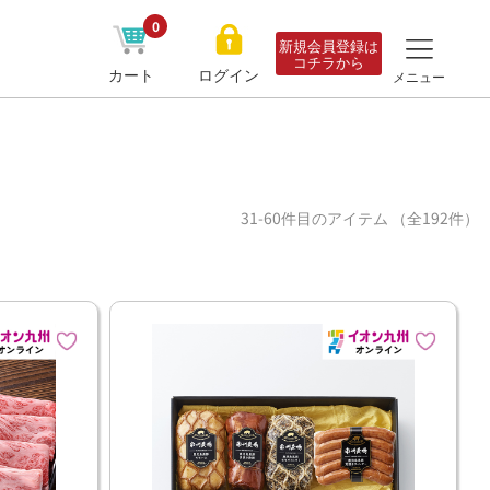
0
新規会員登録は
コチラから
カート
ログイン
メニュー
31-60件目のアイテム （全192件）