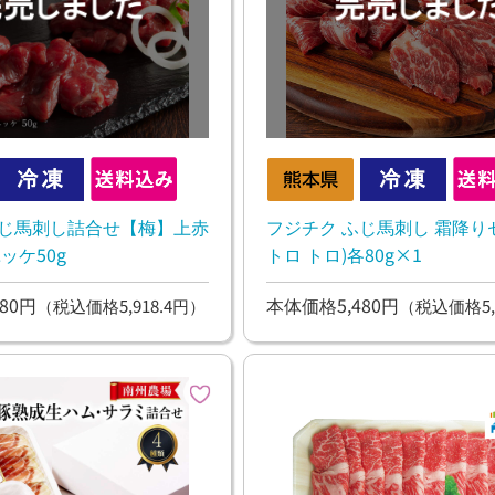
ふじ馬刺し詰合せ【梅】上赤
フジチク ふじ馬刺し 霜降りセ
ユッケ50g
トロ トロ)各80g×1
80円
本体価格5,480円
（税込価格5,918.4円）
（税込価格5,