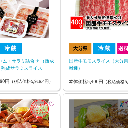
ハム・サラミ詰合せ （熟成
国産牛モモスライス（大分
g、熟成サラミスライス
雑種）
パ40g、パンチェッタ40g）
80円
本体価格5,400円
（税込価格5,918.4円）
（税込価格5,