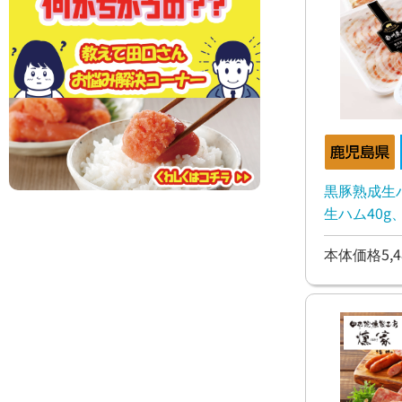
黒豚熟成生
生ハム40
60g、コッ
本体価格5,4