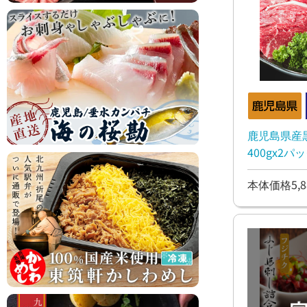
鹿児島県産
400gx2パ
本体価格5,8