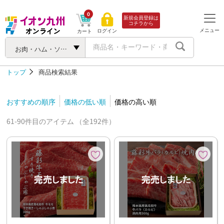
0
新規会員登録は
コチラから
メニュー
ログイン
カート
お肉・ハム・ソーセージ
トップ
商品検索結果
おすすめの順序
価格の低い順
価格の高い順
61-90件目のアイテム （全192件）