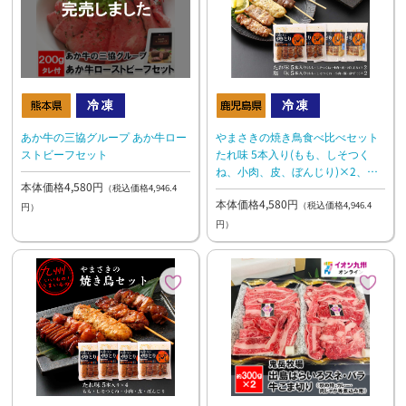
あか牛の三協グループ あか牛ロー
やまさきの焼き鳥食べ比べセット
ストビーフセット
たれ味 5本入り(もも、しそつく
ね、小肉、皮、ぼんじり)×2、塩
本体価格4,580円
味 5本入り(もも、しそつくね、
（税込価格4,946.4
本体価格4,580円
豚、砂ずり、小肉)×2
（税込価格4,946.4
円）
円）