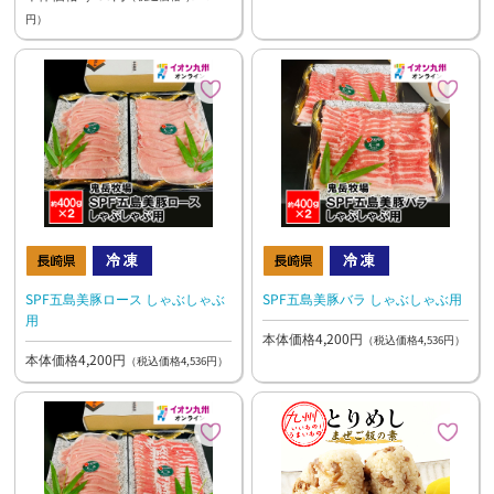
＆ポークフランク110g、スモーク
円）
チキン(ササミ)60g、カイザーステ
ーキ60g
SPF五島美豚ロース しゃぶしゃぶ
SPF五島美豚バラ しゃぶしゃぶ用
用
本体価格4,200円
（税込価格4,536円）
本体価格4,200円
（税込価格4,536円）