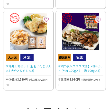
円）
大分郷土食セット (おおいたとり天
若鶏の炭火コロコロ焼き 2種6セッ
×2 大分とりめし×2)
ト (たれ 100g×3、 塩 100g×3)
本体価格3,980円
本体価格3,980円
（税込価格4,298.4
（税込価格4,298.4
円）
円）