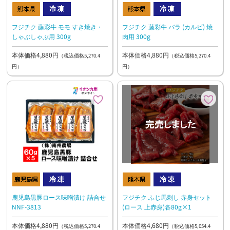
フジチク 藤彩牛 モモ すき焼き・
フジチク 藤彩牛 バラ (カルビ) 焼
しゃぶしゃぶ用 300g
肉用 300g
本体価格4,880円
本体価格4,880円
（税込価格5,270.4
（税込価格5,270.4
円）
円）
鹿児島黒豚ロース味噌漬け 詰合せ
フジチク ふじ馬刺し 赤身セット
NNF-3813
(ロース 上赤身)各80g×1
本体価格4,880円
本体価格4,680円
（税込価格5,270.4
（税込価格5,054.4