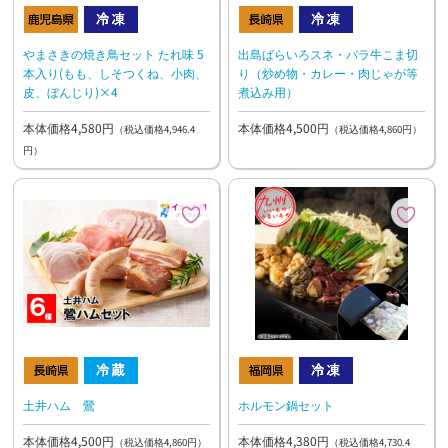
やまさきの焼き鳥セット たれ味 5
出島ばらいろスネ・バラ牛こま切
本入り(もも、しそつくね、小肉、
り（炒め物・カレー・肉じゃが等
皮、ぼんじり)×4
煮込み用）
本体価格4,580円
本体価格4,500円
（税込価格4,946.4
（税込価格4,860円）
円）
土井ハム 鶯
ホルモン鍋セット
本体価格4,500円
本体価格4,380円
（税込価格4,860円）
（税込価格4,730.4