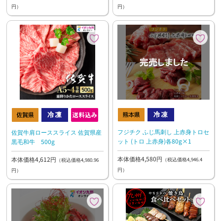
円）
円）
フジチク ふじ馬刺し 上赤身トロセ
佐賀牛肩ローススライス 佐賀県産
ット (トロ 上赤身)各80g×1
黒毛和牛 500g
本体価格4,580円
本体価格4,612円
（税込価格4,946.4
（税込価格4,980.96
円）
円）