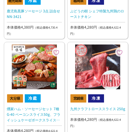
鹿児島黒豚ソーセージ 3点 詰合せ
ぶどうの樹 シェフ特製九州鶏のロ
NN-3421
ーストチキン
本体価格4,380円
本体価格4,280円
（税込価格4,730.4
（税込価格4,622.4
円）
円）
燻家ハム・ソーセージセット 7種
九州クラフトローススライス 250g
G-40 ベーコンスライス50g、フラ
本体価格4,280円
イッシュケーゼポークスライス
（税込価格4,622.4
48g、ホワイトソーセージ68g、辛
円）
本体価格4,280円
口ポークウインナー68g、チキン
（税込価格4,622.4