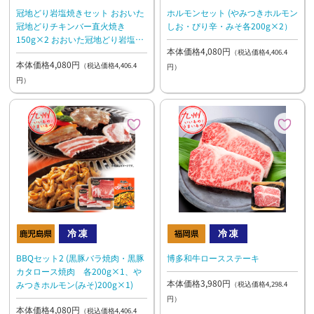
冠地どり岩塩焼きセット おおいた
ホルモンセット (やみつきホルモン
冠地どりチキンバー直火焼き
しお・ぴり辛・みそ各200g×2）
150g×2 おおいた冠地どり岩塩焼
本体価格4,080円
き 120g×2
（税込価格4,406.4
本体価格4,080円
（税込価格4,406.4
円）
円）
BBQセット2 (黒豚バラ焼肉・黒豚
博多和牛ロースステーキ
カタロース焼肉 各200g×1、や
本体価格3,980円
みつきホルモン(みそ)200g×1)
（税込価格4,298.4
円）
本体価格4,080円
（税込価格4,406.4