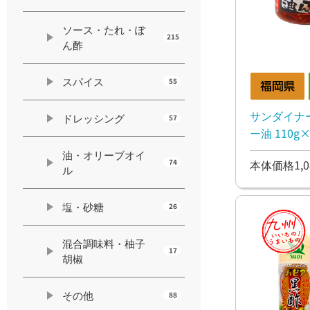
ソース・たれ・ぽ
215
ん酢
スパイス
55
サンダイナ
ドレッシング
57
ー油 110g×
油・オリーブオイ
74
本体価格1,0
ル
塩・砂糖
26
混合調味料・柚子
17
胡椒
その他
88