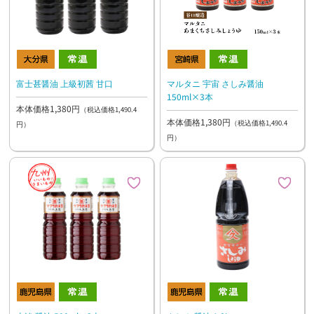
富士甚醤油 上級初茜 甘口
マルタニ 宇宙 さしみ醤油
150ml×3本
本体価格1,380円
（税込価格1,490.4
本体価格1,380円
（税込価格1,490.4
円）
円）