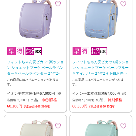
フィットちゃん安ピカッ+楽ッショ
フィットちゃん安ピカッ+楽ッショ
ン シュエットブーケ ペールラベン
ン シュエットブーケ ペールブルー
ダー×ペールラベンダー 27年2月
×アイボリー 27年2月下旬お渡し
下旬お渡し予定
予定
この商品にはバリエーションがありま
この商品にはバリエーションがありま
す。
す。
イオン平常本体価格67,000円
イオン平常本体価格67,000円
（税
（税
の品、
特別価格
の品、
特別価格
込価格73,700円）
込価格73,700円）
60,300円
60,300円
（税込価格66,330円）
（税込価格66,330円）