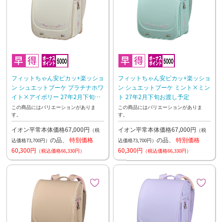
フィットちゃん安ピカッ+楽ッショ
フィットちゃん安ピカッ+楽ッショ
ン シュエットブーケ プラチナホワ
ン シュエットブーケ ミント×ミン
イト×アイボリー 27年2月下旬お
ト 27年2月下旬お渡し予定
渡し予定
この商品にはバリエーションがありま
この商品にはバリエーションがありま
す。
す。
イオン平常本体価格67,000円
イオン平常本体価格67,000円
（税
（税
の品、
特別価格
の品、
特別価格
込価格73,700円）
込価格73,700円）
60,300円
60,300円
（税込価格66,330円）
（税込価格66,330円）