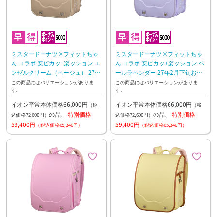
ミスタードーナツ×フィットちゃ
ミスタードーナツ×フィットちゃ
ん コラボ 安ピカッ+楽ッション エ
ん コラボ 安ピカッ+楽ッション ペ
ンゼルクリーム（ベージュ） 27年
ールラベンダー 27年2月下旬お渡
2月下旬お渡し予定
し予定
この商品にはバリエーションがありま
この商品にはバリエーションがありま
す。
す。
イオン平常本体価格66,000円
イオン平常本体価格66,000円
（税
（税
の品、
特別価格
の品、
特別価格
込価格72,600円）
込価格72,600円）
59,400円
59,400円
（税込価格65,340円）
（税込価格65,340円）