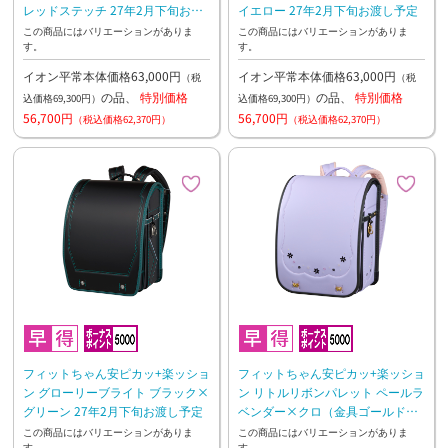
レッドステッチ 27年2月下旬お渡
イエロー 27年2月下旬お渡し予定
し予定
この商品にはバリエーションがありま
この商品にはバリエーションがありま
す。
す。
イオン平常本体価格63,000円
イオン平常本体価格63,000円
（税
（税
の品、
特別価格
の品、
特別価格
込価格69,300円）
込価格69,300円）
56,700円
56,700円
（税込価格62,370円）
（税込価格62,370円）
フィットちゃん安ピカッ+楽ッショ
フィットちゃん安ピカッ+楽ッショ
ン グローリーブライト ブラック×
ン リトルリボンパレット ペールラ
グリーン 27年2月下旬お渡し予定
ベンダー×クロ（金具ゴールドメ
ッキ） 27年2月下旬お渡し予定
この商品にはバリエーションがありま
この商品にはバリエーションがありま
す。
す。