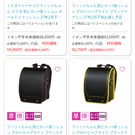
ミスタードーナツ×フィットちゃ
フィットちゃん安ピカッ+楽ッショ
ん コラボ 安ピカッ+楽ッション オ
ン グローリーブライト ブラック×
ールドファッション 27年2月下旬
マリン 27年2月下旬お渡し予定
お渡し予定
この商品にはバリエーションがありま
この商品にはバリエーションがありま
す。
す。
イオン平常本体価格66,000円
イオン平常本体価格63,000円
（税
（税
の品、
特別価格
の品、
特別価格
込価格72,600円）
込価格69,300円）
59,400円
56,700円
（税込価格65,340円）
（税込価格62,370円）
フィットちゃん安ピカッ+楽ッショ
フィットちゃん安ピカッ+楽ッショ
ン グローリーブライト ブラック×
ン グローリーブライト ブラック×