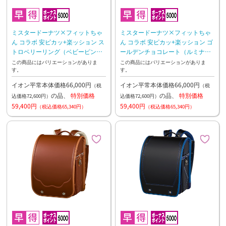
ミスタードーナツ×フィットちゃ
ミスタードーナツ×フィットちゃ
ん コラボ 安ピカッ+楽ッション ス
ん コラボ 安ピカッ+楽ッション ゴ
トロベリーリング（ベビーピン
ールデンチョコレート（ルミナス
ク） 27年2月下旬お渡し予定
イエロー） 27年2月下旬お渡し予
この商品にはバリエーションがありま
この商品にはバリエーションがありま
す。
す。
定
イオン平常本体価格66,000円
イオン平常本体価格66,000円
（税
（税
の品、
特別価格
の品、
特別価格
込価格72,600円）
込価格72,600円）
59,400円
59,400円
（税込価格65,340円）
（税込価格65,340円）