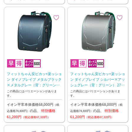
フィットちゃん安ピカッ+楽ッショ
フィットちゃん安ピカッ+楽ッショ
ン ダイノブレイブ メタルブラック
ン ダイノブレイブ シルバー×アッ
×メタルグレー（背：グリーン）
シュグレー（背：グリーン） 27年
27年2月下旬お渡し予定
2月下旬お渡し予定
この商品にはバリエーションがありま
この商品にはバリエーションがありま
す。
す。
イオン平常本体価格68,000円
イオン平常本体価格68,000円
（税
（税
の品、
特別価格
の品、
特別価格
込価格74,800円）
込価格74,800円）
61,200円
61,200円
（税込価格67,320円）
（税込価格67,320円）