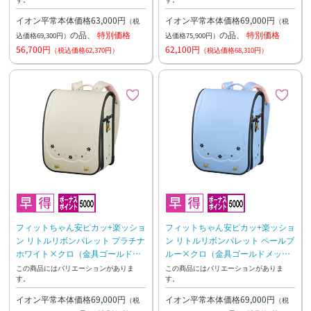
イオン平常本体価格63,000円
イオン平常本体価格69,000円
（税
（税
の品、
特別価格
の品、
特別価格
込価格69,300円）
込価格75,900円）
56,700円
62,100円
（税込価格62,370円）
（税込価格68,310円）
フィットちゃん安ピカッ+楽ッショ
フィットちゃん安ピカッ+楽ッショ
ン リトルリボンパレット プラチナ
ン リトルリボンパレット ペールブ
ホワイト×クロ（金具ゴールドメ
ルー×クロ（金具ゴールドメッ
ッキ） 27年2月下旬お渡し予定
キ） 27年2月下旬お渡し予定
この商品にはバリエーションがありま
この商品にはバリエーションがありま
す。
す。
イオン平常本体価格69,000円
イオン平常本体価格69,000円
（税
（税