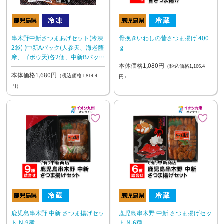
串木野中新さつまあげセット(冷凍
骨挽きいわしの昔さつま揚げ 400
2袋) (中新Aパック(人参天、海老薩
ｇ
摩、ゴボウ天)各2個、中新Bパック
本体価格1,080円
(さつまいも天、高菜天、骨挽きい
（税込価格1,166.4
本体価格1,680円
わしの昔さつま揚げ)各2個)
（税込価格1,814.4
円）
円）
鹿児島串木野 中新 さつま揚げセッ
鹿児島串木野 中新 さつま揚げセッ
ト N-9種
ト N-6種