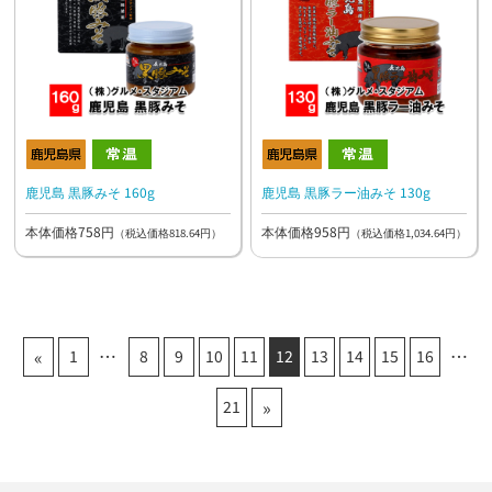
鹿児島 黒豚みそ 160g
鹿児島 黒豚ラー油みそ 130g
本体価格758円
本体価格958円
（税込価格818.64円）
（税込価格1,034.64円）
«
1
8
9
10
11
12
13
14
15
16
»
21