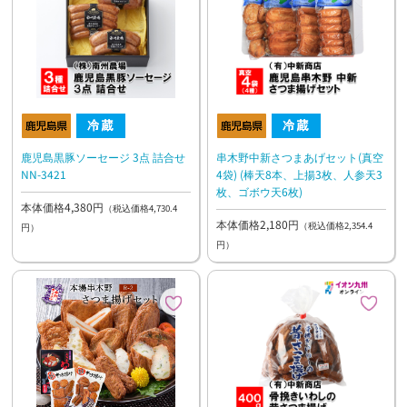
鹿児島黒豚ソーセージ 3点 詰合せ
串木野中新さつまあげセット(真空
NN-3421
4袋) (棒天8本、上揚3枚、人参天3
枚、ゴボウ天6枚)
本体価格4,380円
（税込価格4,730.4
本体価格2,180円
（税込価格2,354.4
円）
円）