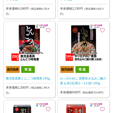
本体価格4,380円
本体価格2,780円
（税込価格4,730.4
（税込価格3,002.4
円）
円）
鹿児島黒豚とんこつ味噌煮 250g
わっぜかめし 黒豚炊き込みご飯の
素 お米2合用(2～3人前) 190g
本体価格1,580円
（税込価格1,706.4
本体価格698円
（税込価格753.84円）
円）