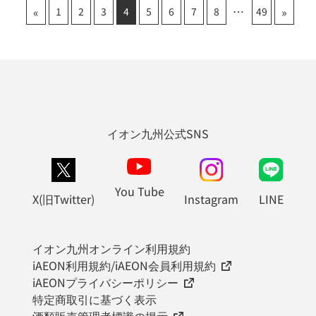
«
»
1
2
3
4
5
6
7
8
49
イオン九州公式SNS
You Tube
X(旧Twitter)
Instagram
LINE
イオン九州オンライン利用規約
iAEON利用規約/iAEON会員利用規約
iAEONプライバシーポリシー
特定商取引に基づく表示
酒類販売管理者標識の掲示