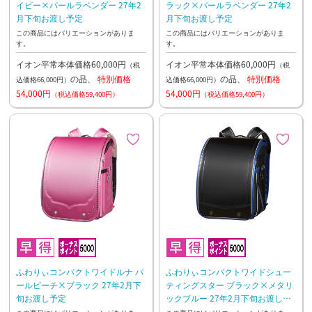
イビー×パールラベンダー 27年2
ラック×パールラベンダー 27年2
月下旬お渡し予定
月下旬お渡し予定
この商品にはバリエーションがありま
この商品にはバリエーションがありま
す。
す。
イオン平常本体価格60,000円
イオン平常本体価格60,000円
（税
（税
の品、
特別価格
の品、
特別価格
込価格66,000円）
込価格66,000円）
54,000円
54,000円
（税込価格59,400円）
（税込価格59,400円）
ふわりぃコンパクトワイドルナ パ
ふわりぃコンパクトワイドシュー
ールピーチ×ブラック 27年2月下
ティングスター ブラック×メタリ
旬お渡し予定
ックブルー 27年2月下旬お渡し予
定