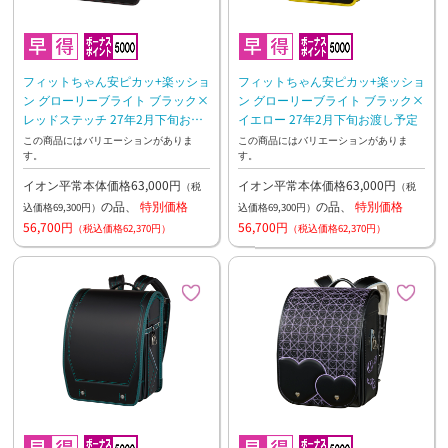
フィットちゃん安ピカッ+楽ッショ
フィットちゃん安ピカッ+楽ッショ
ン グローリーブライト ブラック×
ン グローリーブライト ブラック×
レッドステッチ 27年2月下旬お渡
イエロー 27年2月下旬お渡し予定
し予定
この商品にはバリエーションがありま
この商品にはバリエーションがありま
す。
す。
イオン平常本体価格63,000円
イオン平常本体価格63,000円
（税
（税
の品、
特別価格
の品、
特別価格
込価格69,300円）
込価格69,300円）
56,700円
56,700円
（税込価格62,370円）
（税込価格62,370円）