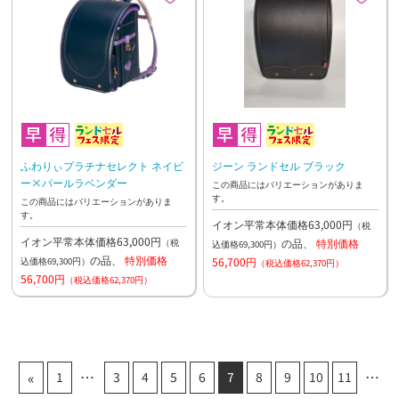
ふわりぃプラチナセレクト ネイビ
ジーン ランドセル ブラック
ー×パールラベンダー
この商品にはバリエーションがありま
す。
この商品にはバリエーションがありま
す。
イオン平常本体価格63,000円
（税
イオン平常本体価格63,000円
の品、
特別価格
（税
込価格69,300円）
の品、
特別価格
56,700円
込価格69,300円）
（税込価格62,370円）
56,700円
（税込価格62,370円）
«
1
3
4
5
6
7
8
9
10
11