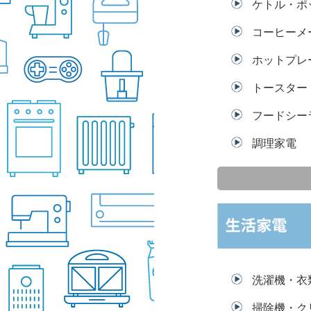
ケトル・ポ
コーヒーメ
ホットプレ
トースター
フードシー
調理家電
洗濯機・衣
掃除機・ク