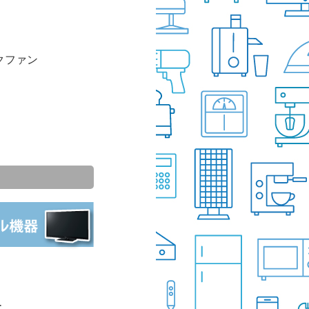
クファン
ー