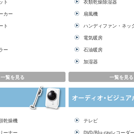
ット
衣類乾燥除湿器
ーカー
扇風機
ート
ハンディファン・ネッ
電気暖房
ラー
石油暖房
加湿器
一覧を見る
一覧を見る
類乾燥機
テレビ
リーナー
DVD/Blu-rayレコーダ