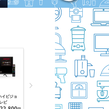
マキタ 充電式クリーナー
タイガー魔法瓶 
型ハイビジョ
アイボリー
炊飯器〈炊きたて
レビ
13,800
1
22,800
炊き ブラウン
本体
本体
円
円