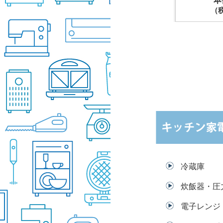
（税込15,180円）
（税
（税込25,080円）
冷蔵庫
炊飯器・圧
電子レンジ