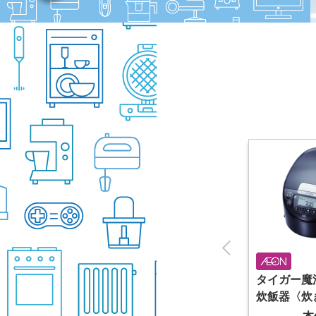
マキタ 充電式クリーナー
タイガー魔法
 24型ハイビジョ
アイボリー
炊飯器〈炊き
トテレビ
13,800
22,800
炊き ブラ
本体
本
本体
円
円