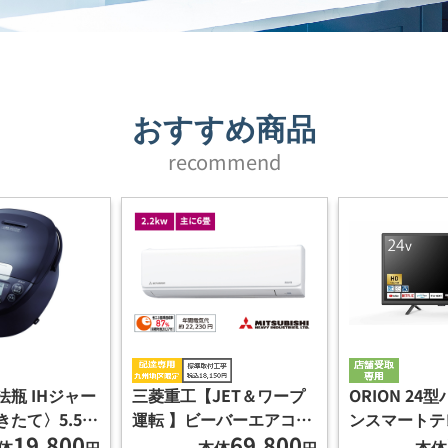
おすすめ商品
recommend
瓶 IHジャー
三菱重工【JET＆ワープ
ORION 24
たて〉5.5合
運転 】ビーバーエアコン
ンスマートテ
19,800
69,800
ウン
Tシリーズ 2.2kw
体
本体
本体
円
円