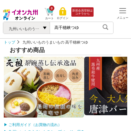
0
新規会員登録は
コチラから
メニュー
ログイン
カート
九州いいものうまいもの
トップ
九州いいものうまいもの
高千穂峡つゆ
おすすめ商品
▶ ご利用ガイド（お買物の流れ）