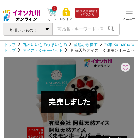
0
新規会員登録は
コチラから
メニュー
ログイン
カート
九州いいものうまいもの
トップ
九州いいものうまいもの
産地から探す
熊本 Kumamoto
トップ
アイス・シャーベット
阿蘇天然アイス くまモンホームパ