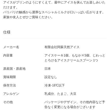
アイスがプリンのようにすくえて、最中にアイスを挟んでお楽しみいた
だけます。
パリパリの触感から濃厚なスペシャルミルクが口いっぱい広がります。
家族や友人とぜひご賞味ください。
仕様
メーカー名
有限会社阿蘇天然アイス
内容量
アイスケーキ1個、もなか×5個、じわっと
とろけるアイスクリームスプーン 1つ
原産国・原産地
日本
賞味期限
設定なし
保存方法
冷凍-18℃以下
アレルゲン
乳成分、たまご、大豆
その他
パッケージやデザイン、その他内容など予
告なく変更になる場合がございます