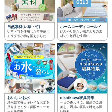
自然素材(い草・竹)
ホームコーディコールド
い草・竹を使用した年中使え
ひんやり冷たい肌ざわりの素
るラグや小物を揃えました！
材で、毎日を快適に。
おいしいお水
nishikawa寝具特集
浄水器で毎日キレイなお水を
一日の終わりに、最高のご褒
摂りませんか？炭酸水メーカ
美を。西川の寝具で叶える深
ーも販売中！
い眠り。