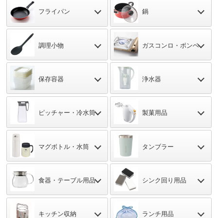
フライパン
鍋
調理小物
ガスコンロ・
ボンベ
保存容器
浄水器
ピッチャー・
冷水筒
製菓用品
マグボトル・
水筒
タンブラー
食器・テーブル用品
シンク回り用品
キッチン収納
ランチ用品